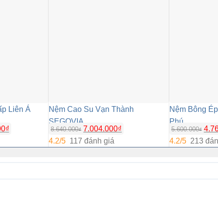
p Liên Á
Nệm Cao Su Vạn Thành
Nệm Bông Ép
SEGOVIA
Phú
00
₫
7.004.000
₫
4.7
8.640.000
5.600.000
₫
₫
4.2/5
117 đánh giá
4.2/5
213 đán