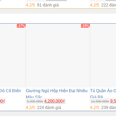
hiện
4.2/5
91 đánh giá
4.2/5
222 đán
tại
.
là:
7.500.000₫.
-17%
-19%
Đỏ Cổ Điển
Giường Ngủ Hộp Hiện Đại Nhiều
Tủ Quần Áo 
Màu Sắc
Giá Rẻ
00
₫
4.200.000
₫
9.
5.200.000
11.500.000
₫
₫
4.2/5
224 đánh giá
4.2/5
239 đán