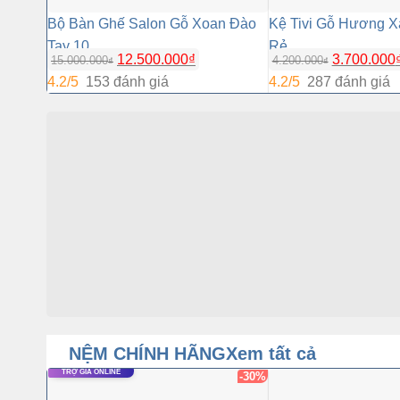
Bộ Bàn Ghế Salon Gỗ Xoan Đào
Kệ Tivi Gỗ Hương 
Tay 10
Rẻ
12.500.000
₫
3.700.000
15.000.000
4.200.000
₫
₫
4.2/5
153 đánh giá
4.2/5
287 đánh giá
NỆM CHÍNH HÃNG
Xem tất cả
TRỢ GIÁ ONLINE
-30%