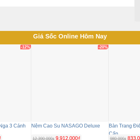
Giá Sốc Online Hôm Nay
-12%
-20%
Nga 3 Cánh
Nệm Cao Su NASAGO Deluxe
Bàn Trang Đi
Cấp
Giá
₫
9.912.000
₫
833.
12.390.000
980.000
₫
₫