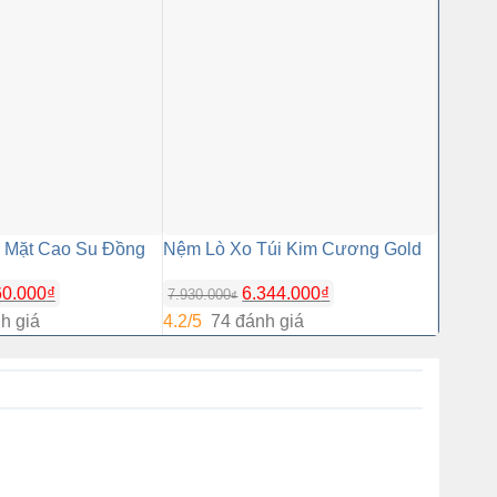
 Mặt Cao Su Đồng
Nệm Lò Xo Túi Kim Cương Gold
Nệm Bô
60.000
₫
6.344.000
₫
7.930.000
2.350.0
₫
h giá
4.2/5
74 đánh giá
4.2/5
9