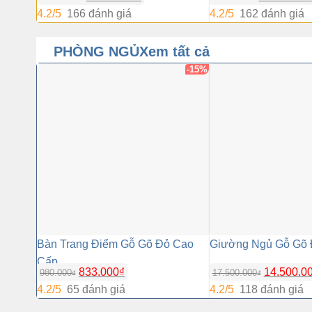
gốc
4.2/5
166 đánh giá
4.2/5
162 đánh giá
là:
8.500.000₫
PHÒNG NGỦ
Xem tất cả
-15%
Bàn Trang Điểm Gỗ Gõ Đỏ Cao
Giường Ngủ Gỗ Gõ 
Cấp
833.000
₫
14.500.0
980.000
17.500.000
₫
₫
4.2/5
65 đánh giá
4.2/5
118 đánh giá