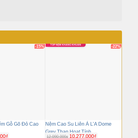
TOP NỆM KHÁNG KHUẨN
TOP NỆM
-15%
-22%
ểm Gỗ Gõ Đỏ Cao
Nệm Cao Su Liên Á L’A Dome
Nệm Lò
Grey Than Hoạt Tính
000
₫
10.277.000
₫
12.090.000
3.290.0
₫