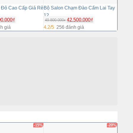
õ Đỏ Cao Cấp Giá Rẻ
Bộ Salon Chạm Đào Cẩm Lai Tay
Bộ Bàn
12
Đào
Giá
Giá
00.000
₫
42.500.000
₫
49.800.000
33.000.
₫
gốc
hiện
h giá
4.2/5
256 đánh giá
4.2/5
8
là:
tại
49.800.000₫.
là:
42.500.000₫.
-15%
-20%