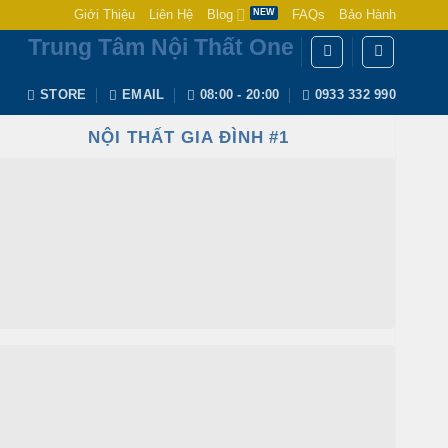
Giới Thiệu
Liên Hệ
Blog
FAQs
Bảo Hành
Trung Tâm Nội Thất One
STORE
EMAIL
08:00 - 20:00
0933 332 990
NỘI THẤT GIA ĐÌNH #1