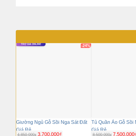
TRỢ GIÁ ONLINE
-24%
Giường Ngủ Gỗ Sồi Nga Sát Đất
Tủ Quần Áo Gỗ Sồi 
Giá Rẻ
Giá Rẻ
Giá
3.700.000
₫
7.500.000
4.850.000
8.500.000
₫
₫