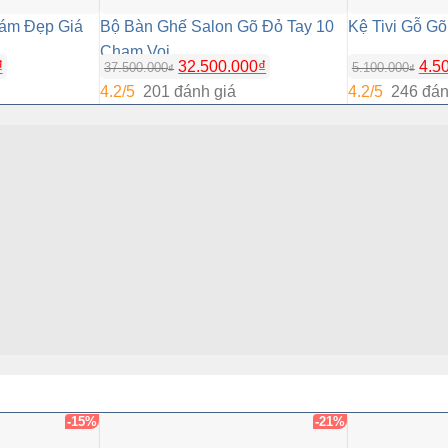
Xám Đẹp Giá
Bộ Bàn Ghế Salon Gõ Đỏ Tay 10
Kệ Tivi Gỗ G
Chạm Voi
₫
32.500.000
₫
4.5
37.500.000
5.100.000
₫
₫
4.2/5
201 đánh giá
4.2/5
246 đán
-15%
-21%