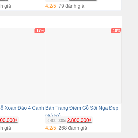
h giá
4.2/5
79 đánh giá
4.2/5
8
TRỢ GIÁ
-17%
-18%
Gỗ Xoan Đào 4 Cánh
Bàn Trang Điểm Gỗ Sồi Nga Đẹp
Giường
Giá Rẻ
Cánh G
Giá
Giá
500.000
₫
2.800.000
₫
3.400.000
4.500.0
₫
gốc
hiện
h giá
4.2/5
268 đánh giá
4.2/5
6
là:
tại