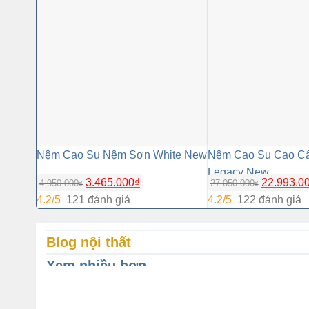
Nệm Cao Su Nệm Sơn White New
Nệm Cao Su Cao Cấ
Legacy New
3.465.000
₫
22.993.0
4.950.000
27.050.000
₫
₫
4.2/5
121 đánh giá
4.2/5
122 đánh giá
Blog nội thất
Xem nhiều hơn