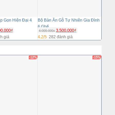
p Gọn Hiện Đại 4
Bộ Bàn Ăn Gỗ Tự Nhiên Gia Đình
Bộ Bàn
6 Ghế
Cực Đ
00.000
₫
3.500.000
₫
4.000.000
3.900.0
₫
h giá
4.2/5
282 đánh giá
4.2/5
2
-12%
-15%