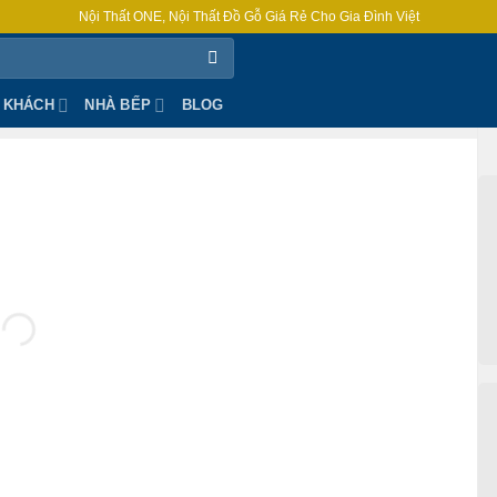
Nội Thất ONE, Nội Thất Đồ Gỗ Giá Rẻ Cho Gia Đình Việt
 KHÁCH
NHÀ BẾP
BLOG